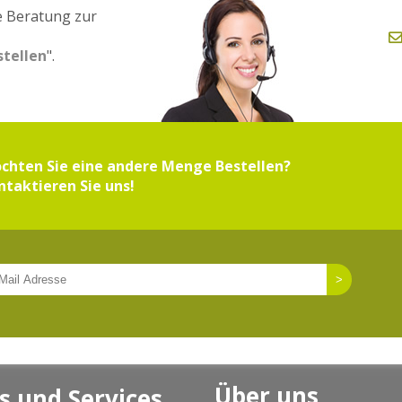
e Beratung zur
stellen
".
chten Sie eine andere Menge Bestellen?
ntaktieren Sie uns!
Über uns
s und Services