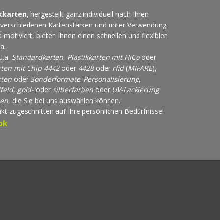
ikkarten
, hergestellt ganz individuell nach Ihren
 verschiedenen Kartenstärken und unter Verwendung
 motiviert, bieten Ihnen einen schnellen und flexiblen
a.
u.a.
Standardkarten
,
Plastikkarten mit HiCo
oder
rten
mit Chip 4442
oder
4428
oder
rfid
(
MIFARE
),
rten
oder
Sonderformate
.
Personalisierung
,
feld
,
gold-
oder
silberfarben
oder
UV-Lackierung
nen
, die Sie bei uns auswählen können.
akt zugeschnitten auf Ihre persönlichen Bedürfnisse!
ok