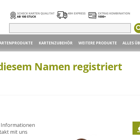
ARTENPRODUKTE
KARTENZUBEHÖR
WEITERE PRODUKTE
ALLES Ü
diesem Namen registriert
TIKKARTEN
KARTENZUBEHÖR
KARTENPROD
e Informationen
takt mit uns