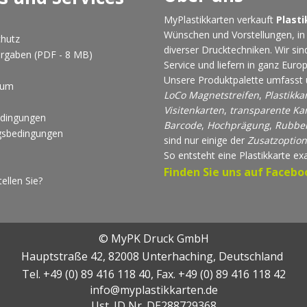
MyPlastikkarten verkauft
Plast
Wünschen und Vorstellungen, in
hutz
diverser Drucktechniken. Wir sind
rgaben (PDF - 8 MB)
Service und liefern in ganz Europ
Unsere Produktpalette umfasst 
sum
LoCo Magnetstreifen
,
Plastikka
Visitenkarten
,
transparente Ka
edingungen
Barcode
,
Hochprägung
,
Rubbel
sbedingungen
sind nur einige der
Zusatzoptio
So entsteht eine Plastikkarte ex
Finden Sie uns auf Facebo
ellen Sie?
©
MyPK Druck GmbH
Hauptstraße 42
,
82008
Unterhaching, Deutschland
Tel.
+49 (0) 89 416 118 40
, Fax.
+49 (0) 89 416 118 42
info@myplastikkarten.de
Ust. ID Nr.
DE288729368